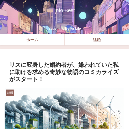
Info Best
Better Info Better Life
ホーム
結婚
リスに変身した婚約者が、嫌われていた私
に助けを求める奇妙な物語のコミカライズ
がスタート！
結婚