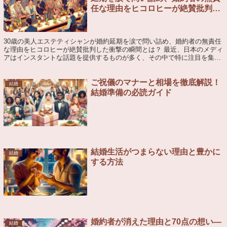
任な理由をヒコロヒーが絶賛批判し
た衝撃の瞬間とは？
30歳の美人エステティシャンが婚約延期を涙で問い詰め、婚約者の無責任
な理由をヒコロヒーが絶賛批判した衝撃の瞬間とは？ 最近、日本のメディ
アはインスタントな話題を提供するものが多く、その中で特に注目を集め
たのが、30歳の美人エステティシャンが...
ご祝儀のマナーと相場を徹底解説！
結婚
結婚準備の必読ガイド
結婚生活がつまらない理由と豊かに
結婚
する方法
婚約者が消えた理由と70点の想い—
結婚