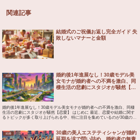
関連記事
結婚式のご祝儀お返し完全ガイド 失
結婚
敗しないマナーと金額
婚約後1年進展なし！30歳モデル美
結婚
女モナが婚約者への不満を激白、同
棲生活の悲劇にスタジオが騒然【恋
愛】
婚約後1年進展なし！30歳モデル美女モナが婚約者への不満を激白、同棲
生活の悲劇にスタジオが騒然【恋愛】 はじめに 最近、恋愛や結婚に関す
るトピックが多く取り上げられる中、特に注目を集めているのが30歳のモ
デル美女モナさんの恋愛事情です。彼女...
30歳の美人エステティシャンが婚約
結婚
延期を涙で問い詰め、婚約者の無責