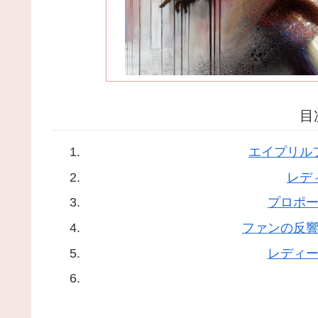
目
エイプリル
レデ
プロポ
ファンの反
レディ