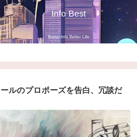
Info Best
Better Info Better Life
ホーム
結婚
ールのプロポーズを告白、冗談だ
は